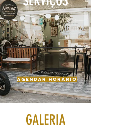
SERVIÇOS
Corte de cabelo
Barba
Corte e barba
agendar horário
GALERIA